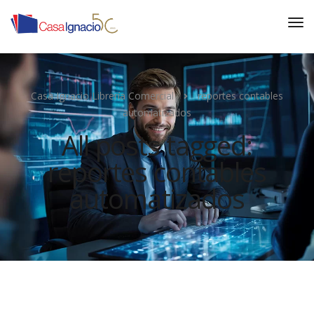
Casa Ignacio Librería Comercial
reportes contables
automatizados
All posts tagged:
reportes contables
automatizados