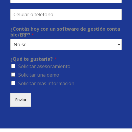
¿Contás hoy con un software de gestión conta
ble/ERP?
*
¿Qué te gustaría?
*
Solicitar asesoramiento
Solicitar una demo
Solicitar más información
Enviar