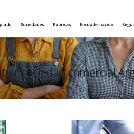
piado
Sociedades
Rúbricas
Encuadernación
Segu
omercial Argentina
ituir sociedad comercial Ar