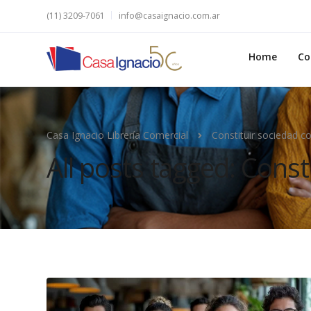
(11) 3209-7061
info@casaignacio.com.ar
Home
Co
Casa Ignacio Librería Comercial
Constituir sociedad c
All posts tagged: Const