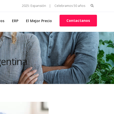
Search
2025: Expansión |
Celebramos 50 años
for:
Contactanos
ros
ERP
El Mejor Precio
gentina